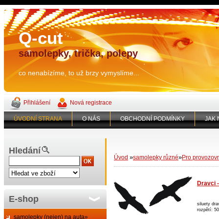
Q-cut
samolepky, trička, polepy
co nenabízíme, to už brzy vymyslíme...
Přihlášení
Nová registrace
ÚVODNÍ STRANA
O NÁS
OBCHODNÍ PODMÍNKY
JAK
Hledání
»
»
Úvod
samolepky různé
Pro provozov
Dravci -
E-shop
siluety dr
rozpětí: 5
samolepky (nejen) na auta»