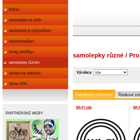
trička»
samolepky na zeď»
samolepky k vypínačům»
nažehlovačky»
hrnky, hrníčky»
samolepky různé / Pr
samolepky různé»
Výrobce
výroba na zakázku
Sleva 33%
Tabulkové zobrazení
Řádkové zob
Wi-Fi zde
Wi-F
PARTNERSKÉ WEBY: