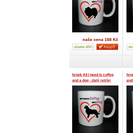
naše cena
168 Kč
hrnek All I need is coffee
hrne
and a dog - zlatý retrívr
and 