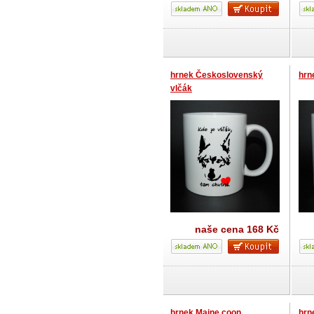
hrnek Československý
hrn
vlčák
naše cena
168 Kč
hrnek Maine coon
hrn