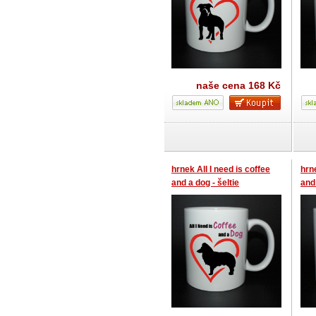
naše cena
168 Kč
hrnek All I need is coffee
hrne
and a dog - šeltie
and 