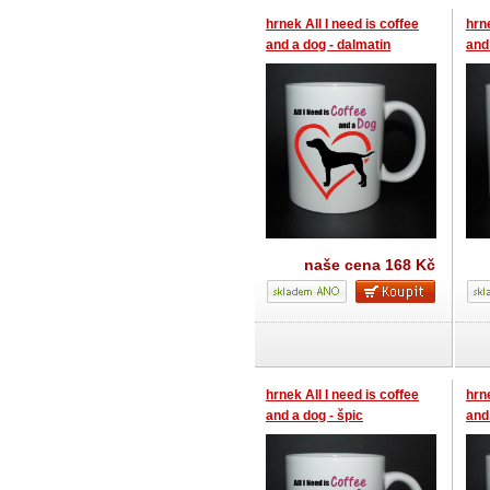
hrnek All I need is coffee
hrne
and a dog - dalmatin
and
koli
naše cena
168 Kč
hrnek All I need is coffee
hrne
and a dog - špic
and