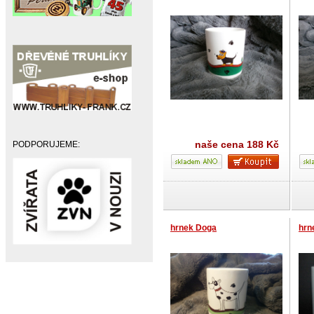
naše cena
188 Kč
PODPORUJEME:
hrnek Doga
hrn