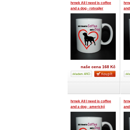
hrnek All I need is coffee
hrne
and a dog - rotvajler
and 
naše cena
168 Kč
hrnek All I need is coffee
hrne
and a dog - americký
and
staford