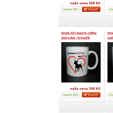
naše cena
168 Kč
hrnek All I need is coffee
hrne
and a dog - krysařík
and
naše cena
168 Kč