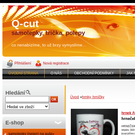
Q-cut
samolepky, trička, polepy
co nenabízíme, to už brzy vymyslíme...
Přihlášení
Nová registrace
ÚVODNÍ STRANA
O NÁS
OBCHODNÍ PODMÍNKY
JAK
Hledání
»
Úvod
hrnky, hrníčky
hrnek F
hrneče
E-shop
HRNEČEK B
leváky lze
samolepky (nejen) na auta»
kvalitními