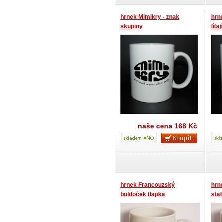
hrnek Mimikry - znak
hrn
skupiny
líta
naše cena
168 Kč
hrnek Francouzský
hrn
buldoček tlapka
sta