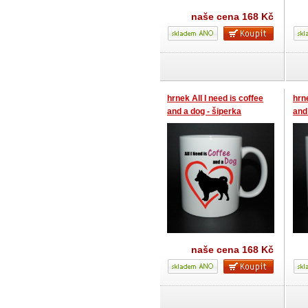
naše cena
168 Kč
hrnek All I need is coffee
hrne
and a dog - šiperka
and
naše cena
168 Kč