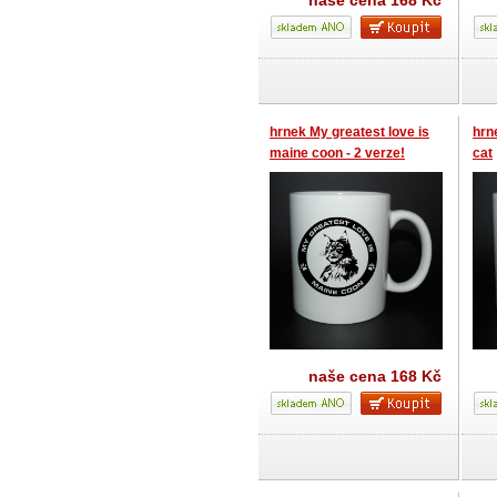
naše cena
168 Kč
hrnek My greatest love is
hrn
maine coon - 2 verze!
cat
naše cena
168 Kč