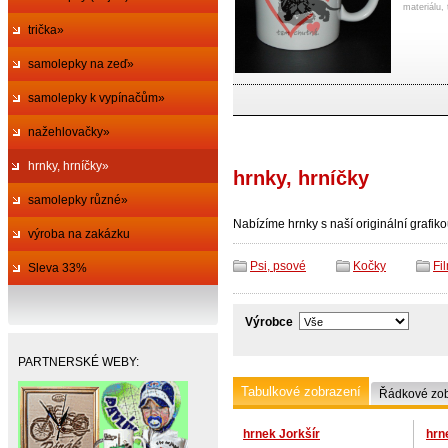
materiálu, 
trička»
samolepky na zeď»
samolepky k vypínačům»
nažehlovačky»
hrnky, hrníčky»
hrnky, hrníčky
samolepky různé»
Nabízíme hrnky s naší originální grafik
výroba na zakázku
Psi, psové
Kočky
Fi
Sleva 33%
Výrobce
PARTNERSKÉ WEBY:
Tabulkové zobrazení
Řádkové zob
hrnek Jorkšír
hrn