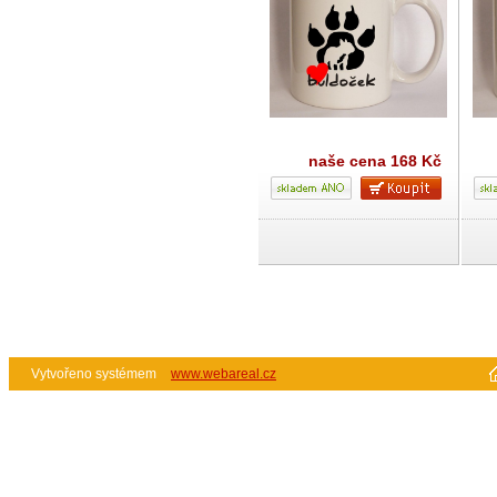
naše cena
168 Kč
Vytvořeno systémem
www.webareal.cz